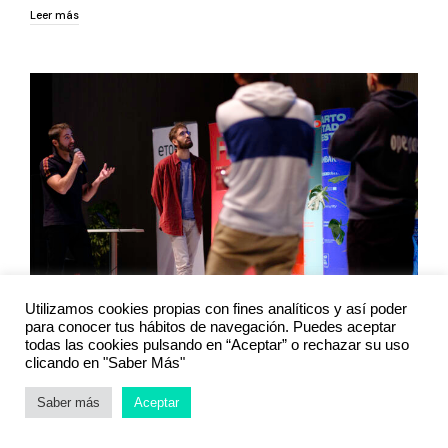
Leer más
Utilizamos cookies propias con fines analíticos y así poder
para conocer tus hábitos de navegación. Puedes aceptar
todas las cookies pulsando en “Aceptar” o rechazar su uso
clicando en "Saber Más"
FZC impulsa la creación de una start-up
tecnológica de talento local y la conecta
Saber más
Aceptar
con financiación europea