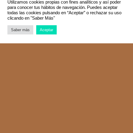
Utilizamos cookies propias con fines analíticos y así poder
para conocer tus hábitos de navegación. Puedes aceptar
todas las cookies pulsando en “Aceptar” o rechazar su uso
clicando en "Saber Más"
Saber más
Aceptar
Más información
ARTeCHÓ
El próximo
lunes 25 de noviembre a las 18h
en el
auditorio de Etopia, se producirá el último evento del