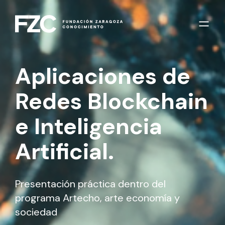
Aplicaciones de
Redes Blockchain
e Inteligencia
Artificial.
Presentación práctica dentro del
programa Artecho, arte economía y
sociedad