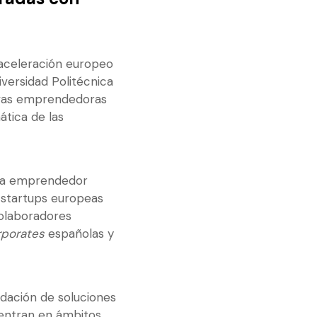
aceleración europeo
niversidad Politécnica
tivas emprendedoras
ática de las
ema emprendedor
 startups europeas
colaboradores
rporates
españolas y
idación de soluciones
entran en ámbitos