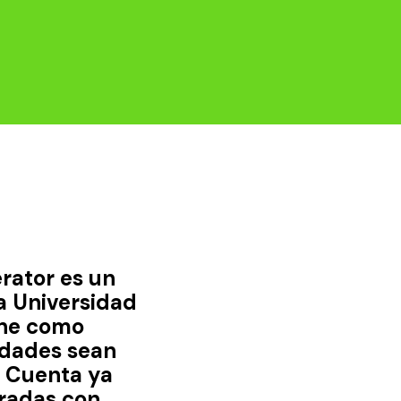
rator es un
a Universidad
ene como
udades sean
. Cuenta ya
radas con