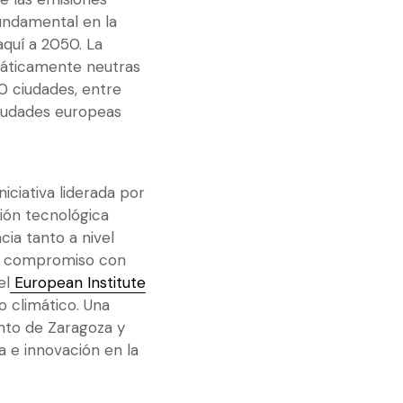
ndamental en la
aquí a 2050. La
imáticamente neutras
0 ciudades, entre
ciudades europeas
niciativa
liderada por
ución tecnológica
cia tanto a nivel
do compromiso con
el
European Institute
o climático. Una
ento de Zaragoza y
a e innovación en la