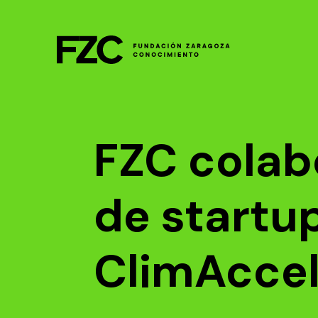
FZC colab
de startup
ClimAccel