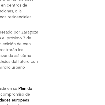
 en centros de
ciones, o la
nos residenciales.
eresado por Zaragoza
rá el próximo 7 de
a edición de esta
ostrarán los
ilizando así cómo
udades del futuro con
arrollo urbano
uida en su
Plan de
u compromiso de
udades europeas