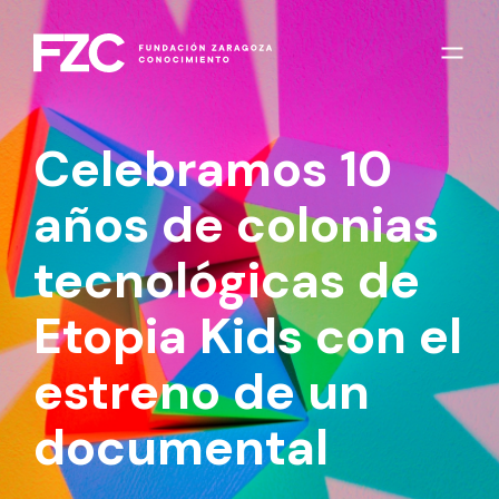
Celebramos 10
años de colonias
tecnológicas de
Etopia Kids con el
estreno de un
documental