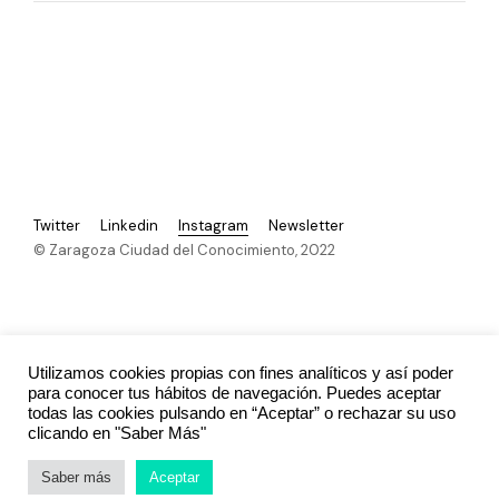
Twitter
Linkedin
Instagram
Newsletter
© Zaragoza Ciudad del Conocimiento, 2022
Reconocida con el Sello Cultura y Mecenazgo
Socia oficial de la New European Bauhaus
Utilizamos cookies propias con fines analíticos y así poder
para conocer tus hábitos de navegación. Puedes aceptar
todas las cookies pulsando en “Aceptar” o rechazar su uso
clicando en "Saber Más"
Blog del director
Publicaciones
Prensa
Saber más
Aceptar
Aviso legal
Privacidad
Política de Cookies