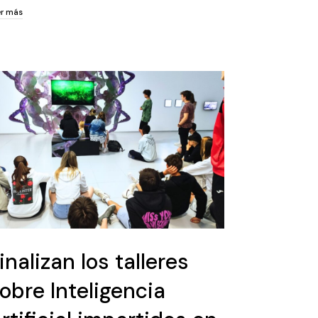
er más
er más
inalizan los talleres
obre Inteligencia