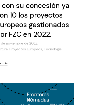
 con su concesión ya
on 10 los proyectos
uropeos gestionados
or FZC en 2022.
 de noviembre de 2022
ltura
,
Proyectos Europeos
,
Tecnología
er más
er más