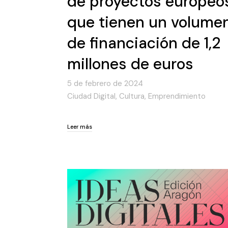
de proyectos europeo
que tienen un volume
de financiación de 1,2
millones de euros
5 de febrero de 2024
Ciudad Digital
,
Cultura
,
Emprendimiento
Leer más
Leer más