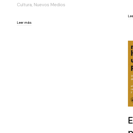
Cultura
,
Nuevos Medios
Le
Le
Leer más
Leer más
E
p