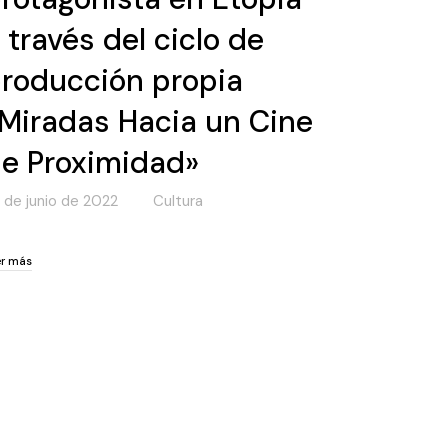
 través del ciclo de
roducción propia
Miradas Hacia un Cine
e Proximidad»
 de junio de 2022
Cultura
er más
er más