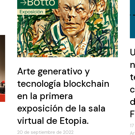
U
n
Arte generativo y
t
tecnología blockchain
c
en la primera
d
exposición de la sala
F
virtual de Etopia.
17
20 de septiembre de 2022
Ar