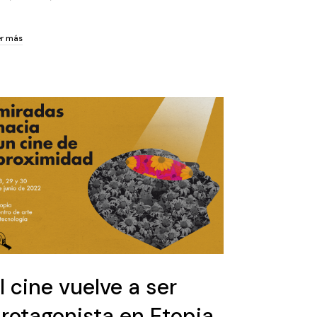
er más
er más
l cine vuelve a ser
rotagonista en Etopia