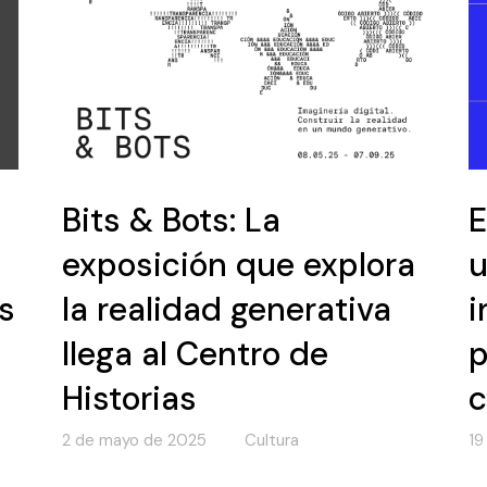
Bits & Bots: La
E
exposición que explora
u
s
la realidad generativa
i
llega al Centro de
p
Historias
c
2 de mayo de 2025
Cultura
19