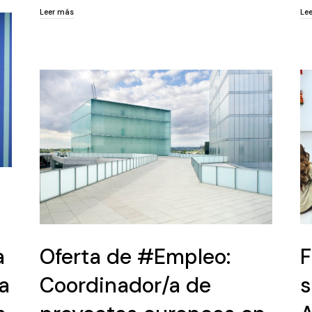
Leer más
Le
Leer más
Le
a
Oferta de #Empleo:
F
a
Coordinador/a de
s