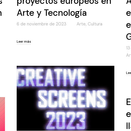
s
proyectos europeos en
A
n
Arte y Tecnología
e
e
6 de noviembre de 2023
Arte
,
Cultura
G
Leer más
Leer más
13
Ar
Le
Le
E
e
l