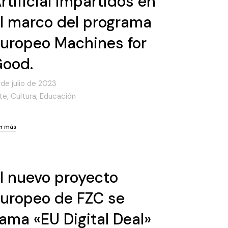
rtificial impartidos en
l marco del programa
uropeo Machines for
ood.
 de julio de 2023
te
,
Cultura
,
Educación
er más
er más
l nuevo proyecto
uropeo de FZC se
lama «EU Digital Deal»