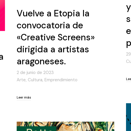
y
Vuelve a Etopia la
s
convocatoria de
e
«Creative Screens»
p
dirigida a artistas
a
29
aragoneses.
Cu
2 de junio de 2023
Le
Arte
,
Cultura
,
Emprendimiento
Le
Leer más
Leer más