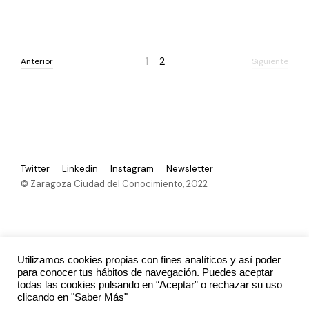
Anterior
Siguiente
1
2
Anterior
Siguiente
Twitter
Linkedin
Instagram
Newsletter
© Zaragoza Ciudad del Conocimiento, 2022
Reconocida con el Sello Cultura y Mecenazgo
Socia oficial de la New European Bauhaus
Utilizamos cookies propias con fines analíticos y así poder
para conocer tus hábitos de navegación. Puedes aceptar
todas las cookies pulsando en “Aceptar” o rechazar su uso
clicando en "Saber Más"