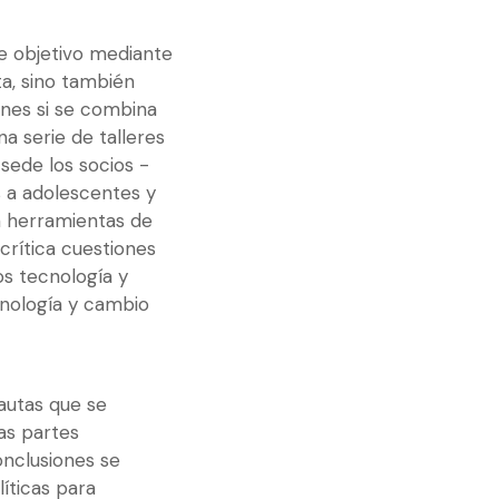
te objetivo mediante
a, sino también
enes si se combina
na serie de talleres
sede los socios -
os a adolescentes y
án herramientas de
 crítica cuestiones
os tecnología y
cnología y cambio
pautas que se
las partes
onclusiones se
íticas para