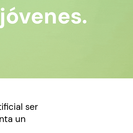
 jóvenes.
ficial ser
nta un