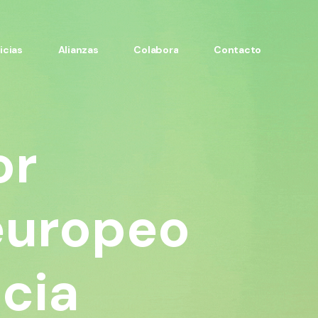
icias
Alianzas
Colabora
Contacto
or
europeo
ncia