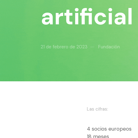
artificia
21 de febrero de 2023
Fundación
Las cifras:
4 socios europeos
18 meses