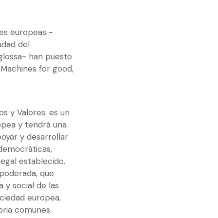
nes europeas -
udad del
glossa- han puesto
Machines for good,
os y Valores: es un
opea y tendrá una
oyar y desarrollar
democráticas,
legal establecido.
mpoderada, que
 y social de las
sociedad europea,
oria comunes.